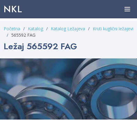
NKL
Početna
Katalog
Katalog Ležajeva
Kruti kuglični ležajevi
565592 FAG
Ležaj 565592 FAG