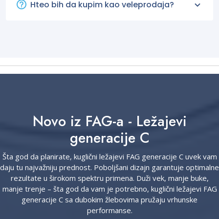
Hteo bih da kupim kao veleprodaja?
Novo iz FAG-a - Ležajevi
generacije C
Šta god da planirate, kuglični ležajevi FAG generacije C uvek vam
daju tu najvažniju prednost. Poboljšani dizajn garantuje optimalne
rezultate u širokom spektru primena. Duži vek, manje buke,
manje trenje – šta god da vam je potrebno, kuglični ležajevi FAG
generacije C sa dubokim žlebovima pružaju vrhunske
performanse.