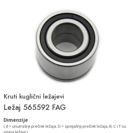
Kruti kuglični ležajevi
Ležaj 565592 FAG
Dimenzije
( d = unutrašnji prečnik ležaja, D = spoljašnji prečnik ležaja, B, C i T su
visina ležaja )