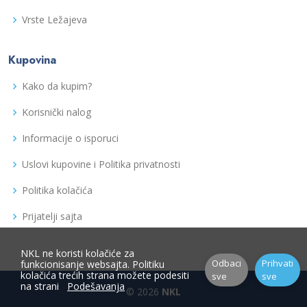
Vrste Ležajeva
Kupovina
Kako da kupim?
Korisnički nalog
Informacije o isporuci
Uslovi kupovine i Politika privatnosti
Politika kolačića
Prijatelji sajta
NKL ne koristi kolačiće za
Odbaci
Prihvati
funkcionisanje websajta. Politiku
kolačića trećih strana možete podesiti
sve
sve
na strani
Podešavanja
© 2026
NKL