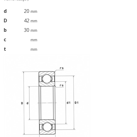
d
20
mm
D
42
mm
b
30
mm
c
mm
t
mm