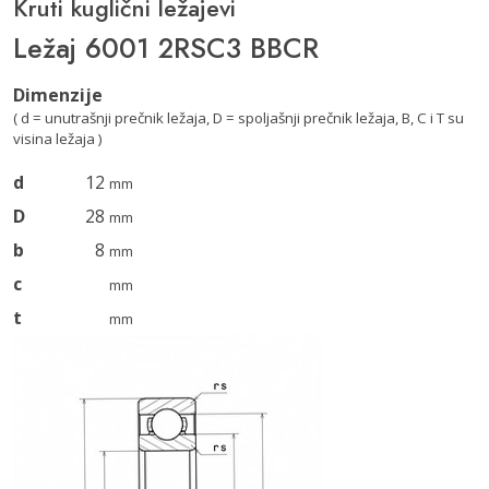
Kruti kuglični ležajevi
Ležaj 6001 2RSC3 BBCR
Dimenzije
( d = unutrašnji prečnik ležaja, D = spoljašnji prečnik ležaja, B, C i T su
visina ležaja )
d
12
mm
D
28
mm
b
8
mm
c
mm
t
mm