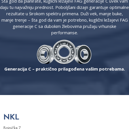
Šta god da planirate, kuglični ležajevi FAG generacije C uvek vam
daju tu najvažniju prednost. Poboljšani dizajn garantuje optimalne
rezultate u širokom spektru primena. Duži vek, manje buke,
manje trenje – šta god da vam je potrebno, kuglični ležajevi FAG
generacije C sa dubokim žlebovima pružaju vrhunske
performanse.
Generacija C – praktično prilagođena vašim potrebama.
NKL
Bojnička 7